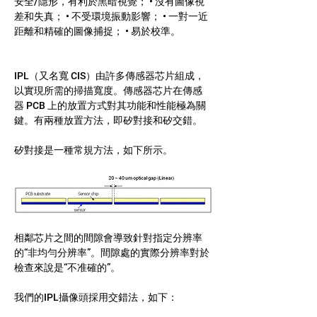
安全/隱形，有利於黑暗視覺； • 沒有圖像視
差和失真； • 不受環境振動影響； • 一對一近
距離和精確的圖像捕捉； • 易於校準。
IPL（又名寬 CIS）由許多傳感器芯片組成，
以實現所需的掃描寬度。傳感器芯片在傳感
器 PCB 上的放置方式對其功能和性能極為關
鍵。有兩種放置方法，即矽對接和矽交錯。
矽對接是一種常規方法，如下所示。
相鄰芯片之間的間隙會導致針對指定分辨率
的“非均勻分辨率”。間隙處的實際分辨率對於
檢查來說是“不准確的”。
我們的IPL攝像頭採用交錯法，如下：