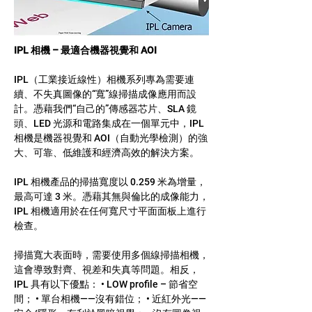
IPL 相機 – 最適合機器視覺和 AOI
IPL（工業接近線性）相機系列專為需要連
續、不失真圖像的“寬”線掃描成像應用而設
計。憑藉我們“自己的”傳感器芯片、SLA 鏡
頭、LED 光源和電路集成在一個單元中，IPL 
相機是機器視覺和 AOI（自動光學檢測）的強
大、可靠、低維護和經濟高效的解決方案。
IPL 相機產品的掃描寬度以 0.259 米為增量，
最高可達 3 米。憑藉其無與倫比的成像能力，
IPL 相機適用於在任何寬尺寸平面面板上進行
檢查。
掃描寬大表面時，需要使用多個線掃描相機，
這會導致對齊、視差和失真等問題。相反，
IPL 具有以下優點： • LOW profile – 節省空
間； • 單台相機——沒有錯位； • 近紅外光——