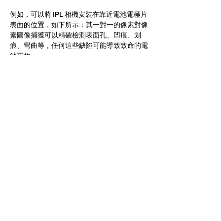
例如，可以將 IPL 相機安裝在靠近電池電極片
表面的位置，如下所示：其一對一的像素對像
素圖像捕獲可以精確檢測表面孔、凹痕、划
痕、彎曲等，任何這些缺陷可能導致致命的電
池事故。
IPL 相機產品訊息位於：
https://www.csensor.com/product-ipl
IPL 應用位
於： 
https://www.csensor.com/application-
machine-vision
如果您對我們的 IPL 相機感興趣，請不要猶
豫，通過我們的網站提交您的“聯繫”：