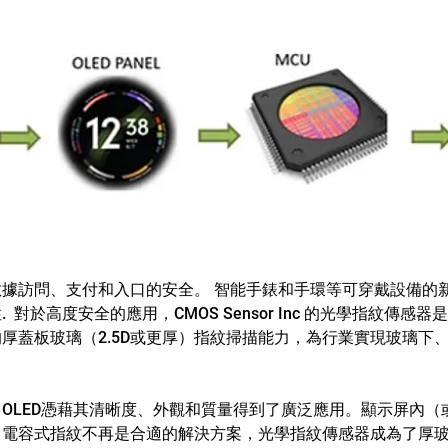
據訪問、支付和入口的安全。 智能手錶和手環等可穿戴設備的
 對於高度安全的應用，CMOS Sensor Inc 的光學指紋傳感
厚蓋板玻璃（2.5D或更厚）指紋掃描能力，為行業實現玻璃下
OLED憑藉其清晰度、外觀和質量得到了廣泛應用。顯示屏內（
電容式指紋不再是合適的解決方案，光學指紋傳感器成為了厚玻璃