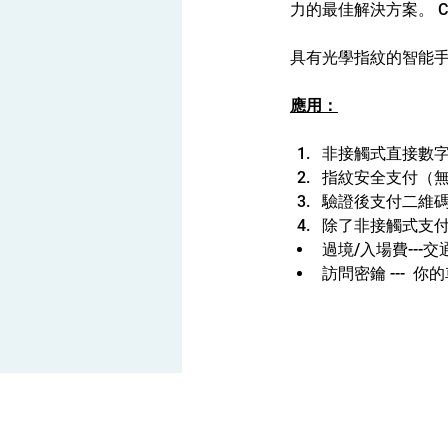
力的最佳解決方案。 C
具有光學指紋的智能
應用：
非接觸式直接數字
指紋安全支付（
驗證後支付二維
除了非接觸式支
過境/入場費---
訪問密鑰 --- 