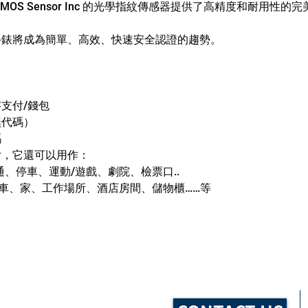
MOS Sensor Inc 的光學指紋傳感器提供了高精度和耐用性的
手錶將成為簡單、高效、快速安全認證的趨勢。
支付/錢包
無代碼）
碼
付，它還可以用作：
交通、停車、運動/遊戲、劇院、檢票口..
 你的車、家、工作場所、酒店房間、儲物櫃……等