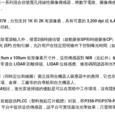
 Inc 生產一系列混合信號寬孔徑線性圖像傳感器，將數字電路、圖像
中。
378，分別支持 1K 和 2K 有源像素，具有可選的 3,200 dpi 或 
的功耗。
除電源輸入外，僅需2個時鐘信號（啟動脈衝SP和時鐘脈衝CP
曝光 (EP) 控制引腳，允許用戶在恆定照明條件下控制曝光時間（
.9um x 100um 矩形像素尺寸外，這些傳感器對 NIR（近紅
適合 LIDAR 距離掃描、LIDAR 位移感應、條形碼閱讀器和
AM（同時定位和繪圖）廣泛採用在機器人吸塵器中的應用，它也
商場、倉庫、工廠等的自導航和自主機器人。
AM相比，激光雷達掃描的優點是可以在黑暗中工作環境，沒有隱私
都提供PLCC（塑料無鉛芯片載體）封裝，即P358-P和P378
片）平台中提供這些傳感器，該平台可實現最佳光學效果，只需簡