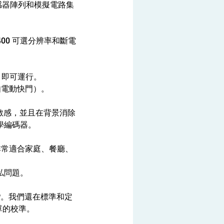
傳感器陣列和模擬電路集
6,400 可選分辨率和斷電
）即可運行。
如電動快門）。
外）敏感，並且在背景消除
光學編碼器。
非常適合家庭、餐廳、
問題。 
-P。我們還在標準和定
單的校準。