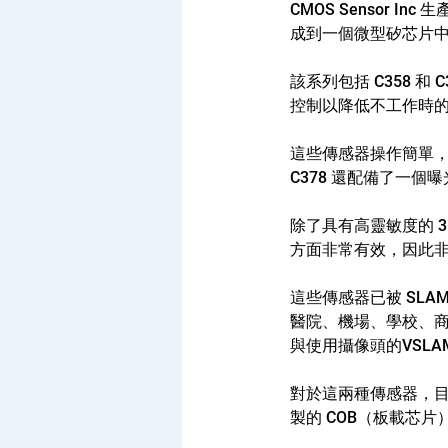
CMOS Sensor
成到一個微型矽芯片
該系列包括 C358 和 C
控制以降低不工作時
這些傳感器操作簡單，
C378 還配備了一個
除了具有高靈敏度的 3
方面非常有效，因此非常
這些傳感器已被 SL
醫院、機場、學校、
與使用攝像頭的VSL
對於這兩種傳感器，目前
製的 COB（板載芯