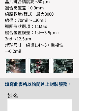
晶片鍵合精度高 <50 µm
鍵合高度差：0.9mm
線路數量/程式：最大3000
線徑：70mil〜130mil
迴圈形狀選項：11Max
鍵合位置誤差：1st→3.5µm，
2nd→12.5µm
焊球尺寸：線徑1.4〜3，重複性
→0.2mil
填寫此表格以詢問片上封裝服務。
姓名