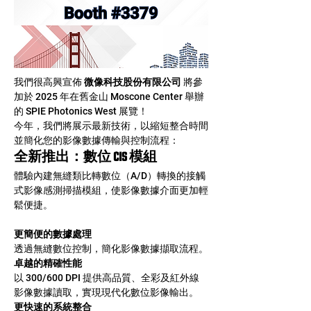
我們很高興宣佈 
微像科技股份有限公司
 將參
加於 2025 年在舊金山 Moscone Center 舉辦
的 SPIE Photonics West 展覽！
今年，我們將展示最新技術，以縮短整合時間
並簡化您的影像數據傳輸與控制流程：
全新推出：數位 CIS 模組
體驗內建無縫類比轉數位（A/D）轉換的接觸
式影像感測掃描模組，使影像數據介面更加輕
鬆便捷。
更簡便的數據處理
透過無縫數位控制，簡化影像數據擷取流程。
卓越的精確性能
以 300/600 DPI 提供高品質、全彩及紅外線
影像數據讀取，實現現代化數位影像輸出。
更快速的系統整合