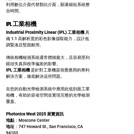
利用數位介面代替類比介面，顯著縮短系統整
合時間。
IPL 工業相機
Industrial Proximity Linear (IPL) 工業相機
 具
備 1:1 高解析度的彩色影像擷取能力，設計低
調緊湊且堅固耐用。
傳統相機檢測系統通常體積龐大，且容易受到
鏡頭失真與校準偏差的影響。
IPL 工業相機
 是針對工業機器視覺應用的專利
解決方案，徹底解決這些問題。
在您的自動光學檢測系統中應用此低剖面工業
相機，有助於節省空間並實現完整的光學檢測
覆蓋。
Photonics West 2025 展覽資訊
地點
：Moscone Center
地址
：747 Howard St., San Francisco, CA 
94103