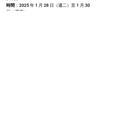
時間
：2025 年 1 月 28 日（週二）至 1 月 30 
日（週四）
歡迎蒞臨 
微像科技股份有限公司
 展位 
#3379
，親眼見證這些尖端技術如何提升您的
系統能力！
我們期待與您相見！
聯絡我們
US: 1-(408)-366-2898
TW:
+886-3-389-6633
US: sale@csensor.com
TW:
sales@csensor.com.tw
©
1997-2026
微像科技股份有限公司
|
用精確和
色彩描繪你的世界