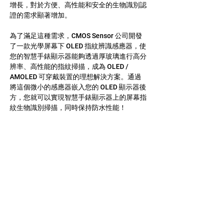
增長，對於方便、高性能和安全的生物識別認
證的需求顯著增加。
為了滿足這種需求，CMOS Sensor 公司開發
了一款光學屏幕下 OLED 指紋辨識感應器，使
您的智慧手錶顯示器能夠透過厚玻璃進行高分
辨率、高性能的指紋掃描，成為 OLED / 
AMOLED 可穿戴裝置的理想解決方案。通過
將這個微小的感應器嵌入您的 OLED 顯示器後
方，您就可以實現智慧手錶顯示器上的屏幕指
紋生物識別掃描，同時保持防水性能！
[
1
] -
 9to5Google
聯絡我們
US: 1-(408)-366-2898
TW:
+886-3-389-6633
US: sale@csensor.com
TW:
sales@csensor.com.tw