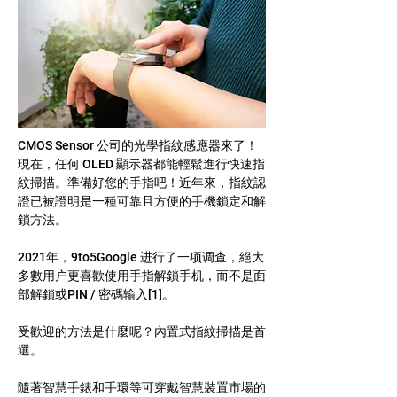
CMOS Sensor 公司的光學指紋感應器來了！
現在，任何 OLED 顯示器都能輕鬆進行快速指
紋掃描。準備好您的手指吧！近年來，指紋認
證已被證明是一種可靠且方便的手機鎖定和解
鎖方法。
2021年，9to5Google 进行了一项调查，絕大
多數用户更喜歡使用手指解鎖手机，而不是面
部解鎖或PIN / 密碼输入[1]。
受歡迎的方法是什麼呢？內置式指紋掃描是首
選。
隨著智慧手錶和手環等可穿戴智慧裝置市場的